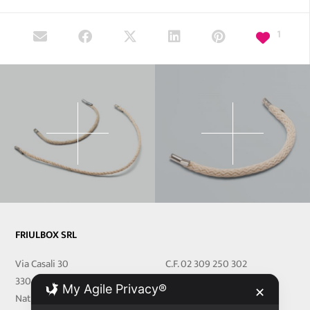
1
FRIULBOX SRL
Via Casali 30
C.F. 02 309 250 302
33048 San Giovanni al
P.IVA 02 309 250 302
My Agile Privacy®
✕
Natisone
REA 251219 UD