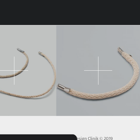
Made With
by
Aztec Design Clinik
© 2019